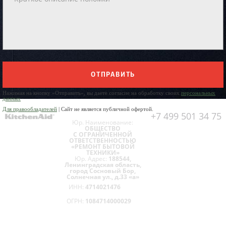
ОТПРАВИТЬ
Нажимая на кнопку «Отправить», вы даете согласие на обработку своих
персональных
данных
Для правообладателей
| Сайт не является публичной офертой.
+7 499 501 34 75
Юр. Наименование:
ОБЩЕСТВО
С ОГРАНИЧЕННОЙ
ОТВЕТСТВЕННОСТЬЮ
«РЕМОНТ БЫТОВОЙ
ТЕХНИКИ»
Юр. Адрес:
188544,
Ленинградская область,
город Сосновый Бор,
Солнечная ул., д.33 «а»
ИНН:
4714021476
ОГРН:
1084714000029