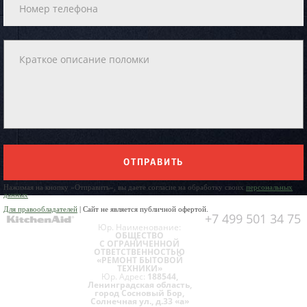
ОТПРАВИТЬ
Нажимая на кнопку «Отправить», вы даете согласие на обработку своих
персональных
данных
Для правообладателей
| Сайт не является публичной офертой.
+7 499 501 34 75
Юр. Наименование:
ОБЩЕСТВО
С ОГРАНИЧЕННОЙ
ОТВЕТСТВЕННОСТЬЮ
«РЕМОНТ БЫТОВОЙ
ТЕХНИКИ»
Юр. Адрес:
188544,
Ленинградская область,
город Сосновый Бор,
Солнечная ул., д.33 «а»