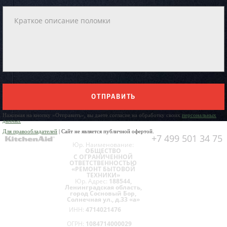
ОТПРАВИТЬ
Нажимая на кнопку «Отправить», вы даете согласие на обработку своих
персональных
данных
Для правообладателей
| Сайт не является публичной офертой.
+7 499 501 34 75
Юр. Наименование:
ОБЩЕСТВО
С ОГРАНИЧЕННОЙ
ОТВЕТСТВЕННОСТЬЮ
«РЕМОНТ БЫТОВОЙ
ТЕХНИКИ»
Юр. Адрес:
188544,
Ленинградская область,
город Сосновый Бор,
Солнечная ул., д.33 «а»
ИНН:
4714021476
ОГРН:
1084714000029