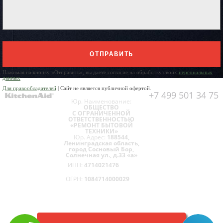
ОТПРАВИТЬ
Нажимая на кнопку «Отправить», вы даете согласие на обработку своих
персональных
данных
Для правообладателей
| Сайт не является публичной офертой.
+7 499 501 34 75
Юр. Наименование:
ОБЩЕСТВО
С ОГРАНИЧЕННОЙ
ОТВЕТСТВЕННОСТЬЮ
«РЕМОНТ БЫТОВОЙ
ТЕХНИКИ»
Юр. Адрес:
188544,
Ленинградская область,
город Сосновый Бор,
Солнечная ул., д.33 «а»
ИНН:
4714021476
ОГРН:
1084714000029