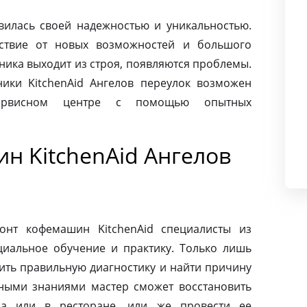
авилась своей надежностью и уникальностью.
ьствие от новых возможностей и большого
хника выходит из строя, появляются проблемы.
ики KitchenAid Ангелов переулок возможен
сервисном центре с помощью опытных
н KitchenAid Ангелов
онт кофемашин KitchenAid специалисты из
циальное обучение и практику. Только лишь
ить правильную диагностику и найти причину
ными знаниями мастер сможет восстановить
а или в ресторане, или же провести ее