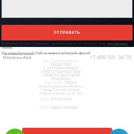
ОТПРАВИТЬ
Нажимая на кнопку «Отправить», вы даете согласие на обработку своих
персональных
данных
Для правообладателей
| Сайт не является публичной офертой.
+7 499 501 34 75
Юр. Наименование:
ОБЩЕСТВО
С ОГРАНИЧЕННОЙ
ОТВЕТСТВЕННОСТЬЮ
«РЕМОНТ БЫТОВОЙ
ТЕХНИКИ»
Юр. Адрес:
188544,
Ленинградская область,
город Сосновый Бор,
Солнечная ул., д.33 «а»
ИНН:
4714021476
ОГРН:
1084714000029