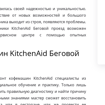
авилась своей надежностью и уникальностью.
ьствие от новых возможностей и большого
хника выходит из строя, появляются проблемы.
ники KitchenAid Беговой проезд возможен
сервисном центре с помощью опытных
н KitchenAid Беговой
онт кофемашин KitchenAid специалисты из
циальное обучение и практику. Только лишь
ить правильную диагностику и найти причину
ными знаниями мастер сможет восстановить
а или в ресторане, или же провести ее