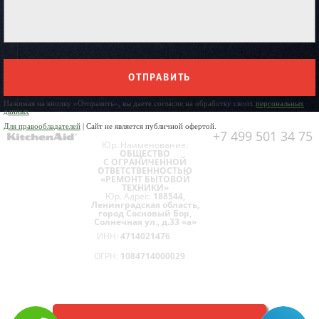
ОТПРАВИТЬ
Нажимая на кнопку «Отправить», вы даете согласие на обработку своих
персональных
данных
Для правообладателей
| Сайт не является публичной офертой.
+7 499 501 34 75
Юр. Наименование:
ОБЩЕСТВО
С ОГРАНИЧЕННОЙ
ОТВЕТСТВЕННОСТЬЮ
«РЕМОНТ БЫТОВОЙ
ТЕХНИКИ»
Юр. Адрес:
188544,
Ленинградская область,
город Сосновый Бор,
Солнечная ул., д.33 «а»
ИНН:
4714021476
ОГРН:
1084714000029