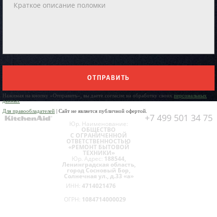
ОТПРАВИТЬ
Нажимая на кнопку «Отправить», вы даете согласие на обработку своих
персональных
данных
Для правообладателей
| Сайт не является публичной офертой.
+7 499 501 34 75
Юр. Наименование:
ОБЩЕСТВО
С ОГРАНИЧЕННОЙ
ОТВЕТСТВЕННОСТЬЮ
«РЕМОНТ БЫТОВОЙ
ТЕХНИКИ»
Юр. Адрес:
188544,
Ленинградская область,
город Сосновый Бор,
Солнечная ул., д.33 «а»
ИНН:
4714021476
ОГРН:
1084714000029