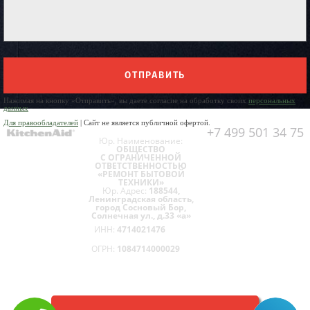
ОТПРАВИТЬ
Нажимая на кнопку «Отправить», вы даете согласие на обработку своих
персональных
данных
Для правообладателей
| Сайт не является публичной офертой.
+7 499 501 34 75
Юр. Наименование:
ОБЩЕСТВО
С ОГРАНИЧЕННОЙ
ОТВЕТСТВЕННОСТЬЮ
«РЕМОНТ БЫТОВОЙ
ТЕХНИКИ»
Юр. Адрес:
188544,
Ленинградская область,
город Сосновый Бор,
Солнечная ул., д.33 «а»
ИНН:
4714021476
ОГРН:
1084714000029