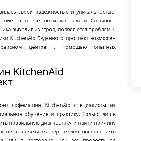
авилась своей надежностью и уникальностью.
ьствие от новых возможностей и большого
хника выходит из строя, появляются проблемы.
ики KitchenAid Буденного проспект возможен
сервисном центре с помощью опытных
н KitchenAid
ект
онт кофемашин KitchenAid специалисты из
циальное обучение и практику. Только лишь
ить правильную диагностику и найти причину
ными знаниями мастер сможет восстановить
а или в ресторане, или же провести ее