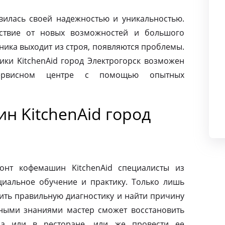
авилась своей надежностью и уникальностью.
ьствие от новых возможностей и большого
хника выходит из строя, появляются проблемы.
ики KitchenAid город Электрогорск возможен
сервисном центре с помощью опытных
н KitchenAid город
онт кофемашин KitchenAid специалисты из
циальное обучение и практику. Только лишь
ить правильную диагностику и найти причину
ными знаниями мастер сможет восстановить
а или в ресторане, или же провести ее