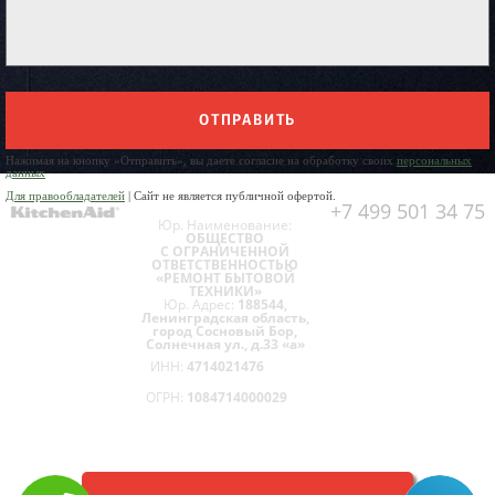
ОТПРАВИТЬ
Нажимая на кнопку «Отправить», вы даете согласие на обработку своих
персональных
данных
Для правообладателей
| Сайт не является публичной офертой.
+7 499 501 34 75
Юр. Наименование:
ОБЩЕСТВО
С ОГРАНИЧЕННОЙ
ОТВЕТСТВЕННОСТЬЮ
«РЕМОНТ БЫТОВОЙ
ТЕХНИКИ»
Юр. Адрес:
188544,
Ленинградская область,
город Сосновый Бор,
Солнечная ул., д.33 «а»
ИНН:
4714021476
ОГРН:
1084714000029