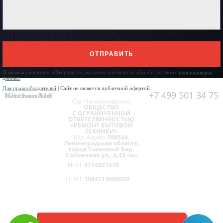
ОТПРАВИТЬ
Нажимая на кнопку «Отправить», вы даете согласие на обработку своих
персональных
данных
Для правообладателей
| Сайт не является публичной офертой.
+7 499 501 34 75
Юр. Наименование:
ОБЩЕСТВО
С ОГРАНИЧЕННОЙ
ОТВЕТСТВЕННОСТЬЮ
«РЕМОНТ БЫТОВОЙ
ТЕХНИКИ»
Юр. Адрес:
188544,
Ленинградская область,
город Сосновый Бор,
Солнечная ул., д.33 «а»
ИНН:
4714021476
ОГРН:
1084714000029