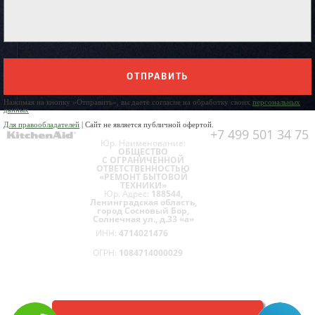
ОТПРАВИТЬ
Нажимая на кнопку «Отправить», вы даете согласие на обработку своих
персональных
данных
Для правообладателей
| Сайт не является публичной офертой.
+7 499 501 34 75
Юр. Наименование:
ОБЩЕСТВО
С ОГРАНИЧЕННОЙ
ОТВЕТСТВЕННОСТЬЮ
«РЕМОНТ БЫТОВОЙ
ТЕХНИКИ»
Юр. Адрес:
188544,
Ленинградская область,
город Сосновый Бор,
Солнечная ул., д.33 «а»
ИНН:
4714021476
ОГРН:
1084714000029