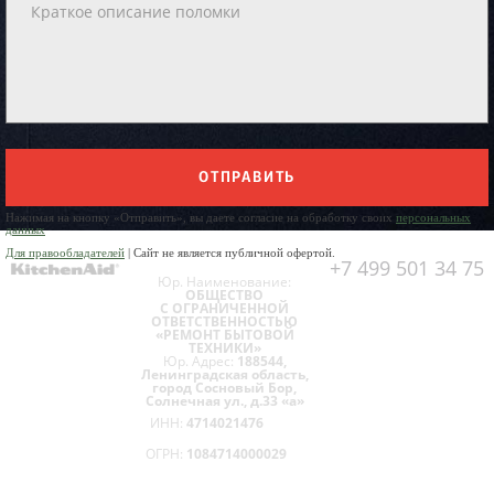
ОТПРАВИТЬ
Нажимая на кнопку «Отправить», вы даете согласие на обработку своих
персональных
данных
Для правообладателей
| Сайт не является публичной офертой.
+7 499 501 34 75
Юр. Наименование:
ОБЩЕСТВО
С ОГРАНИЧЕННОЙ
ОТВЕТСТВЕННОСТЬЮ
«РЕМОНТ БЫТОВОЙ
ТЕХНИКИ»
Юр. Адрес:
188544,
Ленинградская область,
город Сосновый Бор,
Солнечная ул., д.33 «а»
ИНН:
4714021476
ОГРН:
1084714000029