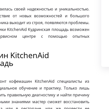
авилась своей надежностью и уникальностью.
ьствие от новых возможностей и большого
хника выходит из строя, появляются проблемы.
ики KitchenAid Кудринская площадь возможен
сервисном центре с помощью опытных
н KitchenAid
адь
онт кофемашин KitchenAid специалисты из
циальное обучение и практику. Только лишь
ить правильную диагностику и найти причину
ными знаниями мастер сможет восстановить
а или в ресторане, или же провести ее