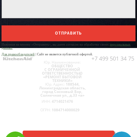
ОТПРАВИТЬ
Нажимая на кнопку «Отправить», вы даете согласие на обработку своих
персональных
данных
Для правообладателей
| Сайт не является публичной офертой.
+7 499 501 34 75
Юр. Наименование:
ОБЩЕСТВО
С ОГРАНИЧЕННОЙ
ОТВЕТСТВЕННОСТЬЮ
«РЕМОНТ БЫТОВОЙ
ТЕХНИКИ»
Юр. Адрес:
188544,
Ленинградская область,
город Сосновый Бор,
Солнечная ул., д.33 «а»
ИНН:
4714021476
ОГРН:
1084714000029