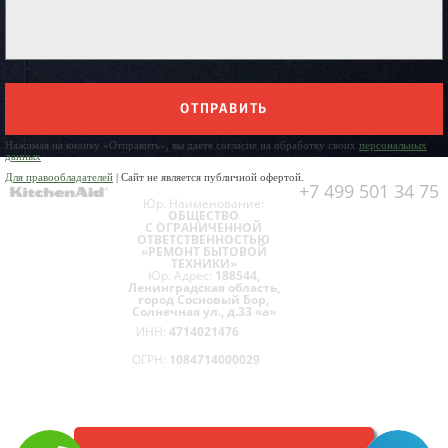
ОТПРАВИТЬ
Нажимая на кнопку «Отправить», вы даете согласие на обработку своих
персональных
данных
Для правообладателей
| Сайт не является публичной офертой.
+7 499 501 34 75
Юр. Наименование:
ОБЩЕСТВО
С ОГРАНИЧЕННОЙ
ОТВЕТСТВЕННОСТЬЮ
«РЕМОНТ БЫТОВОЙ
ТЕХНИКИ»
Юр. Адрес:
188544,
Ленинградская область,
город Сосновый Бор,
Солнечная ул., д.33 «а»
ИНН:
4714021476
ОГРН:
1084714000029