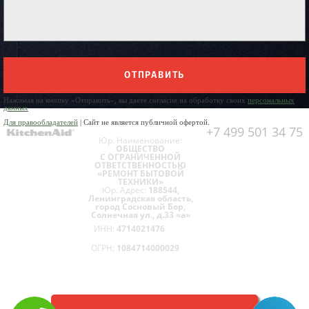
ОТПРАВИТЬ
Нажимая на кнопку «Отправить», вы даете согласие на обработку своих
персональных
данных
Для правообладателей
| Сайт не является публичной офертой.
+7 499 501 34 75
Юр. Наименование:
ОБЩЕСТВО
С ОГРАНИЧЕННОЙ
ОТВЕТСТВЕННОСТЬЮ
«РЕМОНТ БЫТОВОЙ
ТЕХНИКИ»
Юр. Адрес:
188544,
Ленинградская область,
город Сосновый Бор,
Солнечная ул., д.33 «а»
ИНН:
4714021476
ОГРН:
1084714000029