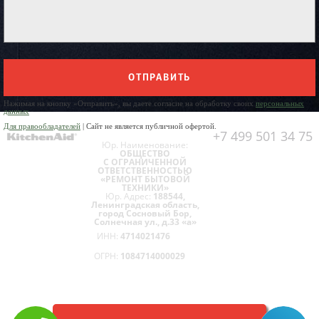
ОТПРАВИТЬ
Нажимая на кнопку «Отправить», вы даете согласие на обработку своих
персональных
данных
Для правообладателей
| Сайт не является публичной офертой.
+7 499 501 34 75
Юр. Наименование:
ОБЩЕСТВО
С ОГРАНИЧЕННОЙ
ОТВЕТСТВЕННОСТЬЮ
«РЕМОНТ БЫТОВОЙ
ТЕХНИКИ»
Юр. Адрес:
188544,
Ленинградская область,
город Сосновый Бор,
Солнечная ул., д.33 «а»
ИНН:
4714021476
ОГРН:
1084714000029