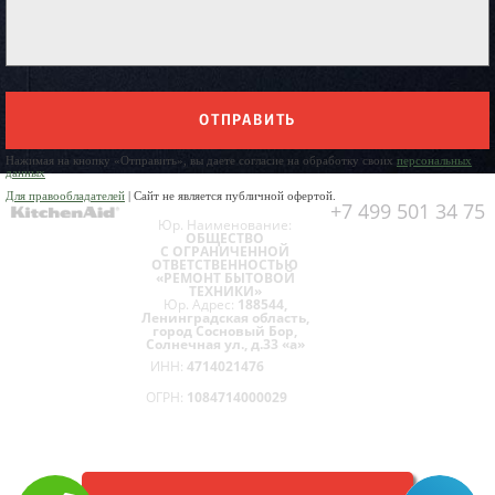
ОТПРАВИТЬ
Нажимая на кнопку «Отправить», вы даете согласие на обработку своих
персональных
данных
Для правообладателей
| Сайт не является публичной офертой.
+7 499 501 34 75
Юр. Наименование:
ОБЩЕСТВО
С ОГРАНИЧЕННОЙ
ОТВЕТСТВЕННОСТЬЮ
«РЕМОНТ БЫТОВОЙ
ТЕХНИКИ»
Юр. Адрес:
188544,
Ленинградская область,
город Сосновый Бор,
Солнечная ул., д.33 «а»
ИНН:
4714021476
ОГРН:
1084714000029