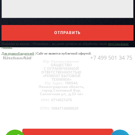
ОТПРАВИТЬ
Нажимая на кнопку «Отправить», вы даете согласие на обработку своих
персональных
данных
Для правообладателей
| Сайт не является публичной офертой.
+7 499 501 34 75
Юр. Наименование:
ОБЩЕСТВО
С ОГРАНИЧЕННОЙ
ОТВЕТСТВЕННОСТЬЮ
«РЕМОНТ БЫТОВОЙ
ТЕХНИКИ»
Юр. Адрес:
188544,
Ленинградская область,
город Сосновый Бор,
Солнечная ул., д.33 «а»
ИНН:
4714021476
ОГРН:
1084714000029