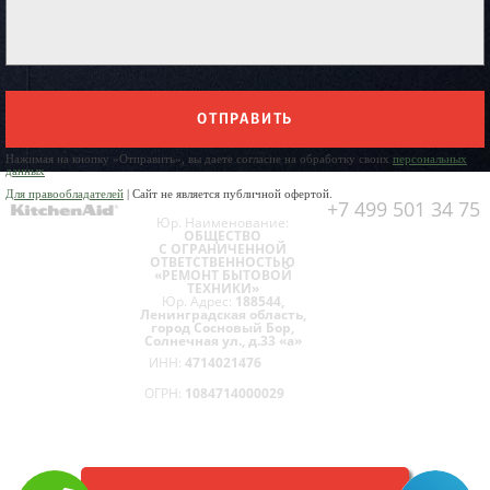
ОТПРАВИТЬ
Нажимая на кнопку «Отправить», вы даете согласие на обработку своих
персональных
данных
Для правообладателей
| Сайт не является публичной офертой.
+7 499 501 34 75
Юр. Наименование:
ОБЩЕСТВО
С ОГРАНИЧЕННОЙ
ОТВЕТСТВЕННОСТЬЮ
«РЕМОНТ БЫТОВОЙ
ТЕХНИКИ»
Юр. Адрес:
188544,
Ленинградская область,
город Сосновый Бор,
Солнечная ул., д.33 «а»
ИНН:
4714021476
ОГРН:
1084714000029