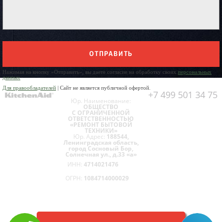
ОТПРАВИТЬ
Нажимая на кнопку «Отправить», вы даете согласие на обработку своих
персональных
данных
Для правообладателей
| Сайт не является публичной офертой.
+7 499 501 34 75
Юр. Наименование:
ОБЩЕСТВО
С ОГРАНИЧЕННОЙ
ОТВЕТСТВЕННОСТЬЮ
«РЕМОНТ БЫТОВОЙ
ТЕХНИКИ»
Юр. Адрес:
188544,
Ленинградская область,
город Сосновый Бор,
Солнечная ул., д.33 «а»
ИНН:
4714021476
ОГРН:
1084714000029