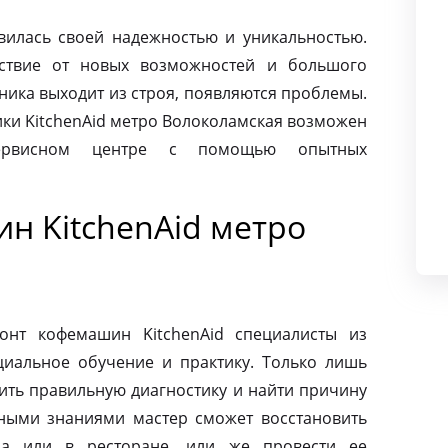
авилась своей надежностью и уникальностью.
ьствие от новых возможностей и большого
хника выходит из строя, появляются проблемы.
ки KitchenAid метро Волоколамская возможен
сервисном центре с помощью опытных
н KitchenAid метро
онт кофемашин KitchenAid специалисты из
циальное обучение и практику. Только лишь
ить правильную диагностику и найти причину
ными знаниями мастер сможет восстановить
а или в ресторане, или же провести ее