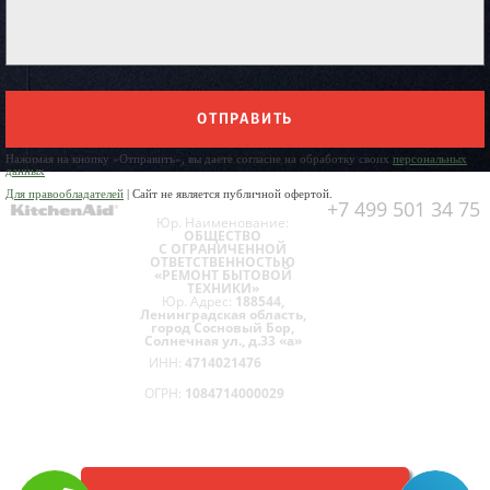
ОТПРАВИТЬ
Нажимая на кнопку «Отправить», вы даете согласие на обработку своих
персональных
данных
Для правообладателей
| Сайт не является публичной офертой.
+7 499 501 34 75
Юр. Наименование:
ОБЩЕСТВО
С ОГРАНИЧЕННОЙ
ОТВЕТСТВЕННОСТЬЮ
«РЕМОНТ БЫТОВОЙ
ТЕХНИКИ»
Юр. Адрес:
188544,
Ленинградская область,
город Сосновый Бор,
Солнечная ул., д.33 «а»
ИНН:
4714021476
ОГРН:
1084714000029