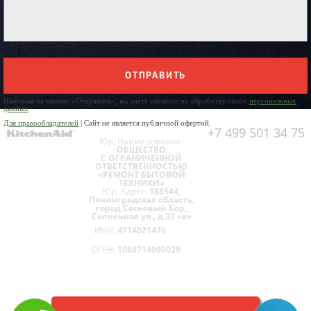
ОТПРАВИТЬ
Нажимая на кнопку «Отправить», вы даете согласие на обработку своих
персональных
данных
Для правообладателей
| Сайт не является публичной офертой.
+7 499 501 34 75
Юр. Наименование:
ОБЩЕСТВО
С ОГРАНИЧЕННОЙ
ОТВЕТСТВЕННОСТЬЮ
«РЕМОНТ БЫТОВОЙ
ТЕХНИКИ»
Юр. Адрес:
188544,
Ленинградская область,
город Сосновый Бор,
Солнечная ул., д.33 «а»
ИНН:
4714021476
ОГРН:
1084714000029