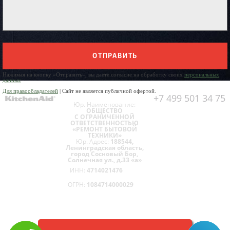
ОТПРАВИТЬ
Нажимая на кнопку «Отправить», вы даете согласие на обработку своих
персональных
данных
Для правообладателей
| Сайт не является публичной офертой.
+7 499 501 34 75
Юр. Наименование:
ОБЩЕСТВО
С ОГРАНИЧЕННОЙ
ОТВЕТСТВЕННОСТЬЮ
«РЕМОНТ БЫТОВОЙ
ТЕХНИКИ»
Юр. Адрес:
188544,
Ленинградская область,
город Сосновый Бор,
Солнечная ул., д.33 «а»
ИНН:
4714021476
ОГРН:
1084714000029