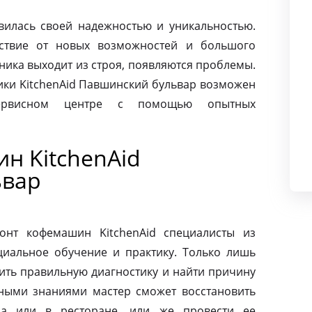
авилась своей надежностью и уникальностью.
ьствие от новых возможностей и большого
хника выходит из строя, появляются проблемы.
ики KitchenAid Павшинский бульвар возможен
сервисном центре с помощью опытных
н KitchenAid
ьвар
онт кофемашин KitchenAid специалисты из
циальное обучение и практику. Только лишь
ить правильную диагностику и найти причину
ными знаниями мастер сможет восстановить
а или в ресторане, или же провести ее