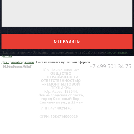
ОТПРАВИТЬ
Нажимая на кнопку «Отправить», вы даете согласие на обработку своих
персональных
данных
Для правообладателей
| Сайт не является публичной офертой.
+7 499 501 34 75
Юр. Наименование:
ОБЩЕСТВО
С ОГРАНИЧЕННОЙ
ОТВЕТСТВЕННОСТЬЮ
«РЕМОНТ БЫТОВОЙ
ТЕХНИКИ»
Юр. Адрес:
188544,
Ленинградская область,
город Сосновый Бор,
Солнечная ул., д.33 «а»
ИНН:
4714021476
ОГРН:
1084714000029