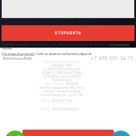
ОТПРАВИТЬ
Нажимая на кнопку «Отправить», вы даете согласие на обработку своих
персональных
данных
Для правообладателей
| Сайт не является публичной офертой.
+7 499 501 34 75
Юр. Наименование:
ОБЩЕСТВО
С ОГРАНИЧЕННОЙ
ОТВЕТСТВЕННОСТЬЮ
«РЕМОНТ БЫТОВОЙ
ТЕХНИКИ»
Юр. Адрес:
188544,
Ленинградская область,
город Сосновый Бор,
Солнечная ул., д.33 «а»
ИНН:
4714021476
ОГРН:
1084714000029