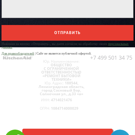
ОТПРАВИТЬ
Нажимая на кнопку «Отправить», вы даете согласие на обработку своих
персональных
данных
Для правообладателей
| Сайт не является публичной офертой.
+7 499 501 34 75
Юр. Наименование:
ОБЩЕСТВО
С ОГРАНИЧЕННОЙ
ОТВЕТСТВЕННОСТЬЮ
«РЕМОНТ БЫТОВОЙ
ТЕХНИКИ»
Юр. Адрес:
188544,
Ленинградская область,
город Сосновый Бор,
Солнечная ул., д.33 «а»
ИНН:
4714021476
ОГРН:
1084714000029