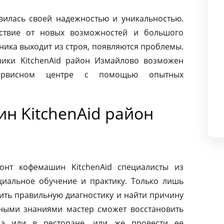
авилась своей надежностью и уникальностью.
ьствие от новых возможностей и большого
хника выходит из строя, появляются проблемы.
ники KitchenAid район Измайлово возможен
сервисном центре с помощью опытных
н KitchenAid район
онт кофемашин KitchenAid специалисты из
циальное обучение и практику. Только лишь
ить правильную диагностику и найти причину
ными знаниями мастер сможет восстановить
а или в ресторане, или же провести ее