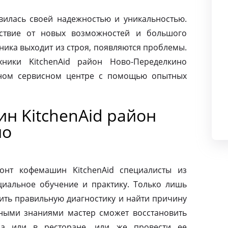
авилась своей надежностью и уникальностью.
ьствие от новых возможностей и большого
хника выходит из строя, появляются проблемы.
хники KitchenAid район Ново-Переделкино
нном сервисном центре с помощью опытных
н KitchenAid район
но
онт кофемашин KitchenAid специалисты из
циальное обучение и практику. Только лишь
ить правильную диагностику и найти причину
ными знаниями мастер сможет восстановить
а или в ресторане, или же провести ее