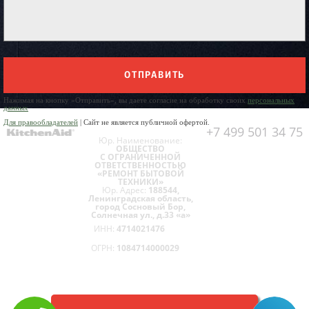
ОТПРАВИТЬ
Нажимая на кнопку «Отправить», вы даете согласие на обработку своих
персональных
данных
Для правообладателей
| Сайт не является публичной офертой.
+7 499 501 34 75
Юр. Наименование:
ОБЩЕСТВО
С ОГРАНИЧЕННОЙ
ОТВЕТСТВЕННОСТЬЮ
«РЕМОНТ БЫТОВОЙ
ТЕХНИКИ»
Юр. Адрес:
188544,
Ленинградская область,
город Сосновый Бор,
Солнечная ул., д.33 «а»
ИНН:
4714021476
ОГРН:
1084714000029