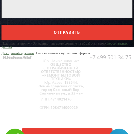
ОТПРАВИТЬ
Нажимая на кнопку «Отправить», вы даете согласие на обработку своих
персональных
данных
Для правообладателей
| Сайт не является публичной офертой.
+7 499 501 34 75
Юр. Наименование:
ОБЩЕСТВО
С ОГРАНИЧЕННОЙ
ОТВЕТСТВЕННОСТЬЮ
«РЕМОНТ БЫТОВОЙ
ТЕХНИКИ»
Юр. Адрес:
188544,
Ленинградская область,
город Сосновый Бор,
Солнечная ул., д.33 «а»
ИНН:
4714021476
ОГРН:
1084714000029