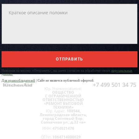
ОТПРАВИТЬ
Нажимая на кнопку «Отправить», вы даете согласие на обработку своих
персональных
данных
Для правообладателей
| Сайт не является публичной офертой.
+7 499 501 34 75
Юр. Наименование:
ОБЩЕСТВО
С ОГРАНИЧЕННОЙ
ОТВЕТСТВЕННОСТЬЮ
«РЕМОНТ БЫТОВОЙ
ТЕХНИКИ»
Юр. Адрес:
188544,
Ленинградская область,
город Сосновый Бор,
Солнечная ул., д.33 «а»
ИНН:
4714021476
ОГРН:
1084714000029