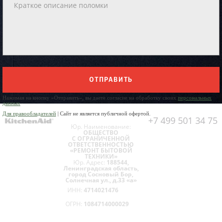
ОТПРАВИТЬ
Нажимая на кнопку «Отправить», вы даете согласие на обработку своих
персональных
данных
Для правообладателей
| Сайт не является публичной офертой.
+7 499 501 34 75
Юр. Наименование:
ОБЩЕСТВО
С ОГРАНИЧЕННОЙ
ОТВЕТСТВЕННОСТЬЮ
«РЕМОНТ БЫТОВОЙ
ТЕХНИКИ»
Юр. Адрес:
188544,
Ленинградская область,
город Сосновый Бор,
Солнечная ул., д.33 «а»
ИНН:
4714021476
ОГРН:
1084714000029