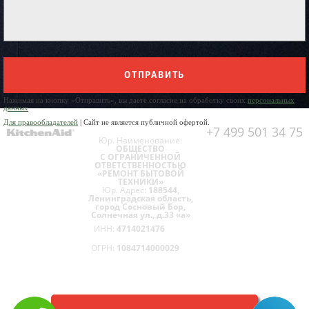
ОТПРАВИТЬ
Нажимая на кнопку «Отправить», вы даете согласие на обработку своих
персональных
данных
Для правообладателей
| Сайт не является публичной офертой.
+7 499 501 34 75
Юр. Наименование:
ОБЩЕСТВО
С ОГРАНИЧЕННОЙ
ОТВЕТСТВЕННОСТЬЮ
«РЕМОНТ БЫТОВОЙ
ТЕХНИКИ»
Юр. Адрес:
188544,
Ленинградская область,
город Сосновый Бор,
Солнечная ул., д.33 «а»
ИНН:
4714021476
ОГРН:
1084714000029