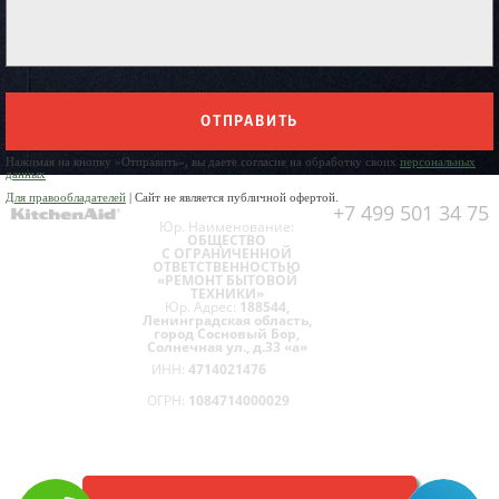
ОТПРАВИТЬ
Нажимая на кнопку «Отправить», вы даете согласие на обработку своих
персональных
данных
Для правообладателей
| Сайт не является публичной офертой.
+7 499 501 34 75
Юр. Наименование:
ОБЩЕСТВО
С ОГРАНИЧЕННОЙ
ОТВЕТСТВЕННОСТЬЮ
«РЕМОНТ БЫТОВОЙ
ТЕХНИКИ»
Юр. Адрес:
188544,
Ленинградская область,
город Сосновый Бор,
Солнечная ул., д.33 «а»
ИНН:
4714021476
ОГРН:
1084714000029