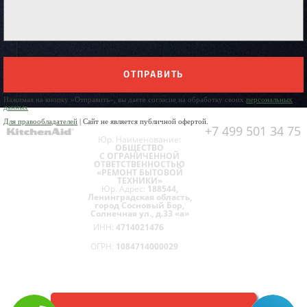
ОТПРАВИТЬ
Нажимая на кнопку «Отправить», вы даете согласие на обработку своих
персональных
данных
Для правообладателей
| Сайт не является публичной офертой.
+7 499 501 34 75
Юр. Наименование:
ОБЩЕСТВО
С ОГРАНИЧЕННОЙ
ОТВЕТСТВЕННОСТЬЮ
«РЕМОНТ БЫТОВОЙ
ТЕХНИКИ»
Юр. Адрес:
188544,
Ленинградская область,
город Сосновый Бор,
Солнечная ул., д.33 «а»
ИНН:
4714021476
ОГРН:
1084714000029