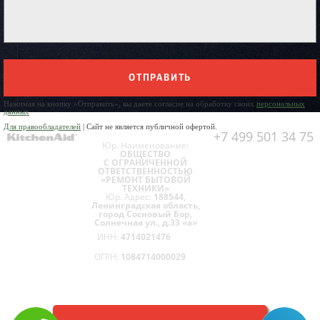
ОТПРАВИТЬ
Нажимая на кнопку «Отправить», вы даете согласие на обработку своих
персональных
данных
Для правообладателей
| Сайт не является публичной офертой.
+7 499 501 34 75
Юр. Наименование:
ОБЩЕСТВО
С ОГРАНИЧЕННОЙ
ОТВЕТСТВЕННОСТЬЮ
«РЕМОНТ БЫТОВОЙ
ТЕХНИКИ»
Юр. Адрес:
188544,
Ленинградская область,
город Сосновый Бор,
Солнечная ул., д.33 «а»
ИНН:
4714021476
ОГРН:
1084714000029