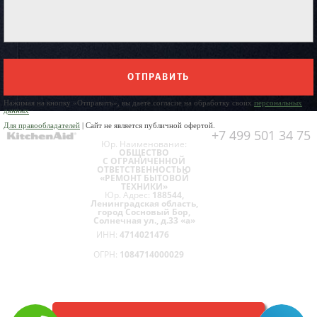
ОТПРАВИТЬ
Нажимая на кнопку «Отправить», вы даете согласие на обработку своих
персональных
данных
Для правообладателей
| Сайт не является публичной офертой.
+7 499 501 34 75
Юр. Наименование:
ОБЩЕСТВО
С ОГРАНИЧЕННОЙ
ОТВЕТСТВЕННОСТЬЮ
«РЕМОНТ БЫТОВОЙ
ТЕХНИКИ»
Юр. Адрес:
188544,
Ленинградская область,
город Сосновый Бор,
Солнечная ул., д.33 «а»
ИНН:
4714021476
ОГРН:
1084714000029