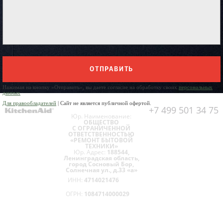
ОТПРАВИТЬ
Нажимая на кнопку «Отправить», вы даете согласие на обработку своих
персональных
данных
Для правообладателей
| Сайт не является публичной офертой.
+7 499 501 34 75
Юр. Наименование:
ОБЩЕСТВО
С ОГРАНИЧЕННОЙ
ОТВЕТСТВЕННОСТЬЮ
«РЕМОНТ БЫТОВОЙ
ТЕХНИКИ»
Юр. Адрес:
188544,
Ленинградская область,
город Сосновый Бор,
Солнечная ул., д.33 «а»
ИНН:
4714021476
ОГРН:
1084714000029