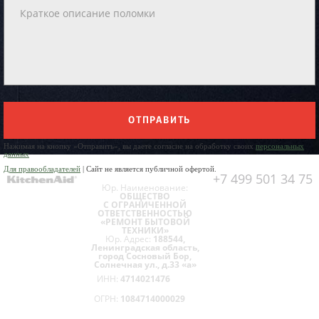
ОТПРАВИТЬ
Нажимая на кнопку «Отправить», вы даете согласие на обработку своих
персональных
данных
Для правообладателей
| Сайт не является публичной офертой.
+7 499 501 34 75
Юр. Наименование:
ОБЩЕСТВО
С ОГРАНИЧЕННОЙ
ОТВЕТСТВЕННОСТЬЮ
«РЕМОНТ БЫТОВОЙ
ТЕХНИКИ»
Юр. Адрес:
188544,
Ленинградская область,
город Сосновый Бор,
Солнечная ул., д.33 «а»
ИНН:
4714021476
ОГРН:
1084714000029