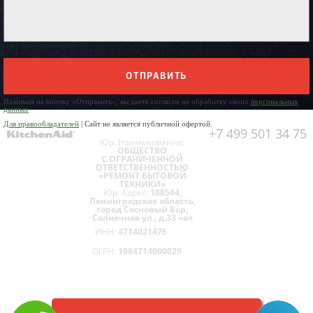
ОТПРАВИТЬ
Нажимая на кнопку «Отправить», вы даете согласие на обработку своих
персональных
данных
Для правообладателей
| Сайт не является публичной офертой.
+7 499 501 34 75
Юр. Наименование:
ОБЩЕСТВО
С ОГРАНИЧЕННОЙ
ОТВЕТСТВЕННОСТЬЮ
«РЕМОНТ БЫТОВОЙ
ТЕХНИКИ»
Юр. Адрес:
188544,
Ленинградская область,
город Сосновый Бор,
Солнечная ул., д.33 «а»
ИНН:
4714021476
ОГРН:
1084714000029