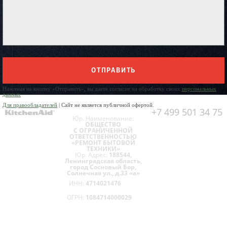
ОТПРАВИТЬ
Нажимая на кнопку «Отправить», вы даете согласие на обработку своих
персональных
данных
Для правообладателей
| Сайт не является публичной офертой.
+7 499 501 34 75
Юр. Наименование:
ОБЩЕСТВО
С ОГРАНИЧЕННОЙ
ОТВЕТСТВЕННОСТЬЮ
«РЕМОНТ БЫТОВОЙ
ТЕХНИКИ»
Юр. Адрес:
188544,
Ленинградская область,
город Сосновый Бор,
Солнечная ул., д.33 «а»
ИНН:
4714021476
ОГРН:
1084714000029