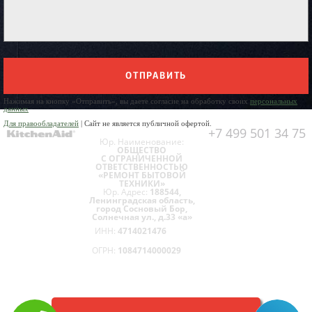
ОТПРАВИТЬ
Нажимая на кнопку «Отправить», вы даете согласие на обработку своих
персональных
данных
Для правообладателей
| Сайт не является публичной офертой.
+7 499 501 34 75
Юр. Наименование:
ОБЩЕСТВО
С ОГРАНИЧЕННОЙ
ОТВЕТСТВЕННОСТЬЮ
«РЕМОНТ БЫТОВОЙ
ТЕХНИКИ»
Юр. Адрес:
188544,
Ленинградская область,
город Сосновый Бор,
Солнечная ул., д.33 «а»
ИНН:
4714021476
ОГРН:
1084714000029