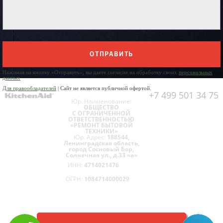
ОТПРАВИТЬ
Нажимая на кнопку «Отправить», вы даете согласие на обработку своих
персональных
данных
Для правообладателей
| Сайт не является публичной офертой.
+7 499 501 34 75
Юр. Наименование:
ОБЩЕСТВО
С ОГРАНИЧЕННОЙ
ОТВЕТСТВЕННОСТЬЮ
«РЕМОНТ БЫТОВОЙ
ТЕХНИКИ»
Юр. Адрес:
188544,
Ленинградская область,
город Сосновый Бор,
Солнечная ул., д.33 «а»
ИНН:
4714021476
ОГРН:
1084714000029